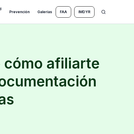
d
Prevención
Galerías
FAA
IMDYR
cómo afiliarte
documentación
as