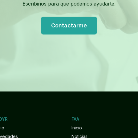
Escribinos para que podamos ayudarte.
Contactarme
DYR
FAA
cio
Inicio
vedades
Noticias