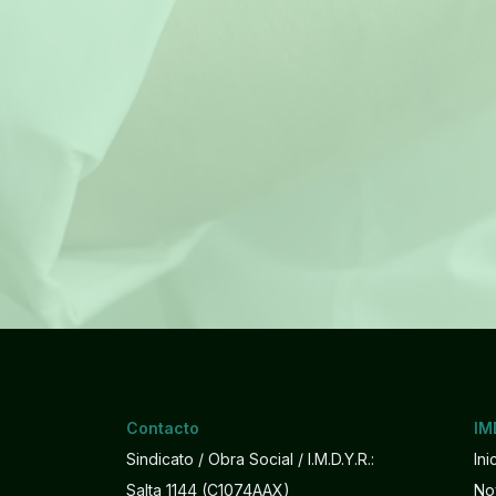
Contacto
IM
Sindicato / Obra Social / I.M.D.Y.R.:
Ini
Salta 1144 (C1074AAX)
No