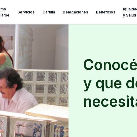
omo
Igualda
Servicios
Cartilla
Delegaciones
Beneficios
iliarse
y Salud
Conocé 
y que 
necesit